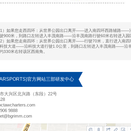
1）如果您走西四环：从世界公园出口离开——进入南四环西路辅路——沿
驶900米，到路口左转进入丰茂南路——沿丰茂南路行驶60米右转进入园
2）如果您走南四环：从世界公园出口离开——行驶70米，直行进入南四
科技大道——沿科技大道行驶1.0公里，到路口左转进入丰茂南路——沿
约330米右转该区西南角。
TARSPORTS)官方网站三部研发中心
京市大兴区北兴路（东段）22号
28
tawcharters.com
906 9888
t@bgrimm.com