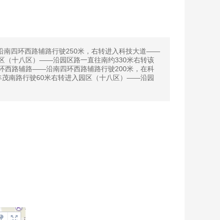
南四环西路辅路行驶250米，右转进入科技大道——
区（十八区）——沿园区路一直往南约330米右转该
环西路辅路——沿南四环西路辅路行驶200米，在科
丰茂南路行驶60米右转进入园区（十八区）——沿园