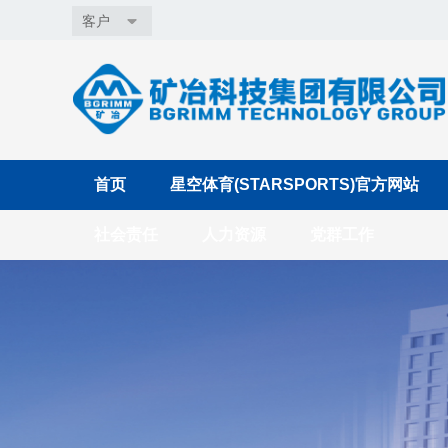
客户
首页
星空体育(STARSPORTS)官方网站
社会责任
人力资源
党群工作