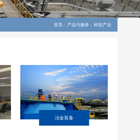
首页
-
产品与服务
-
科技产业
冶金装备