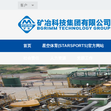
客户
首页
星空体育(STARSPORTS)官方网站
社会责任
人力资源
党群工作